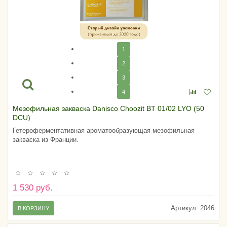
1
2
3
4
Мезофильная закваска Danisco Choozit BT 01/02 LYO (50
DCU)
Гетероферментативная ароматообразующая мезофильная
закваска из Франции.
1 530 руб.
Артикул:
2046
В КОРЗИНУ