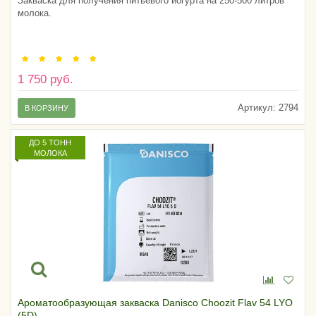
Закваска для получения питьевого йогурта на 250-500 литров
молока.
1 750 руб.
Артикул:
2794
В КОРЗИНУ
ДО 5 ТОНН
МОЛОКА
Ароматообразующая закваска Danisсo Choozit Flav 54 LYO
(5D)