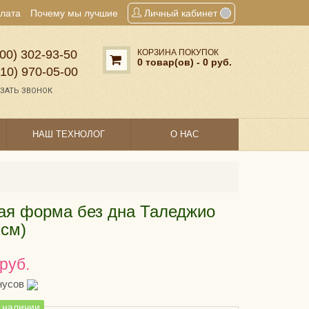
плата
Почему мы лучшие
Личный кабинет
00) 302‑93‑50
КОРЗИНА ПОКУПОК
0 товар(ов) - 0 руб.
910) 970‑05‑00
ЗАТЬ ЗВОНОК
НАШ ТЕХНОЛОГ
О НАС
ая форма без дна Таледжио
 см)
 руб.
нусов
в наличии