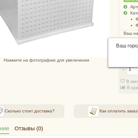
Арт
Кат
Ваш н
Достав
Ваш гор
России
3х дне
Нажмите на фотографию для увеличения
В зак
В ср
Сколько стоит доставка?
Как оплатить заказ
ние
Отзывы (0)