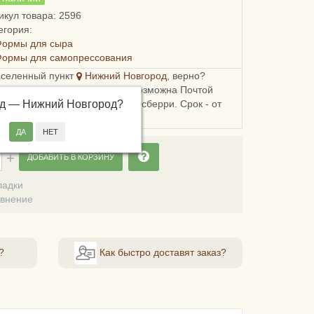
икул товара: 2596
егория:
Формы для сыра
Формы для самопрессования
аселенный пункт
Нижний Новгород
, верно?
ка в Нижегородскую область возможна Почтой
од —
, СДЭКом, Пятерочкой или Боксберри. Срок - от
Нижний Новгород
?
й, стоимость - от 178 рублей.
ДОБАВИТЬ В КОРЗИНУ
ладки
авнение
?
Как быстро доставят заказ?