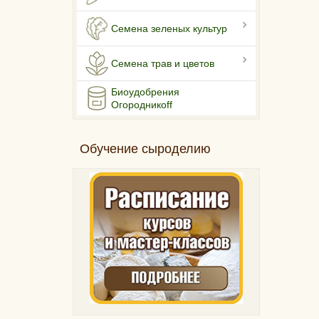
Семена зеленых культур
Семена трав и цветов
Биоудобрения
Огородникоff
Обучение сыроделию