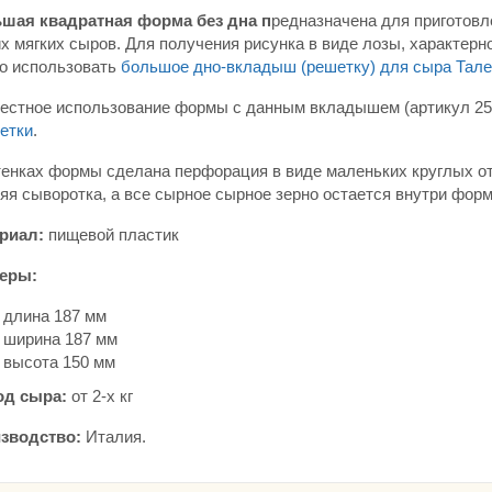
шая квадратная форма без дна п
редназначена для приготовл
х мягких сыров. Для получения рисунка в виде лозы, характерн
о использовать
большое дно-вкладыш (решетку) для сыра Тал
естное использование формы с данным вкладышем (артикул 25
етки
.
тенках формы сделана перфорация в виде маленьких круглых от
яя сыворотка, а все сырное сырное зерно остается внутри фор
риал:
пищевой пластик
еры:
длина 187 мм
ширина 187 мм
высота 150 мм
д сыра:
от 2-х кг
зводство:
Италия.