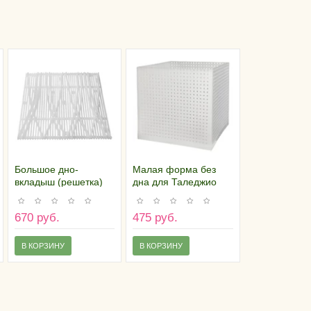
Большое дно-
Малая форма без
вкладыш (решетка)
дна для Таледжио
для сыра Таледжио
(12х12 см, 200-250
(18 см х 18 см)
гр)
670 руб.
475 руб.
В КОРЗИНУ
В КОРЗИНУ