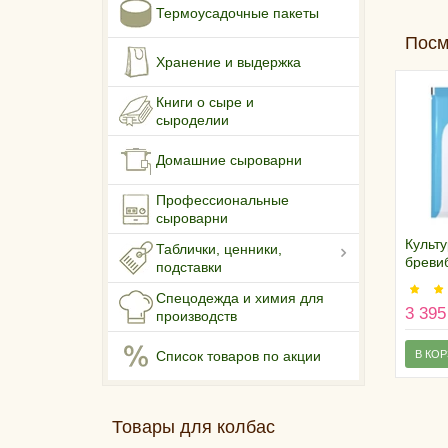
Термоусадочные пакеты
Посм
Хранение и выдержка
Книги о сыре и
сыроделии
Домашние сыроварни
Профессиональные
сыроварни
Культу
Таблички, ценники,
бреви
подставки
Danis
D)
Спецодежда и химия для
3 395
производств
В КО
Список товаров по акции
Товары для колбас