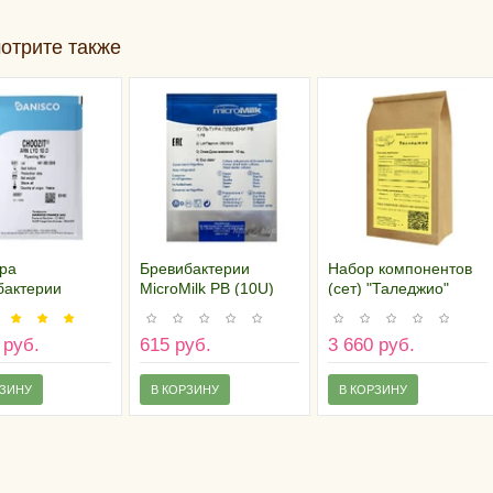
отрите также
ра
Бревибактерии
Набор компонентов
бактерии
MicroMilk PB (10U)
(сет) "Таледжио"
co ARN LYO (10
 руб.
615 руб.
3 660 руб.
РЗИНУ
В КОРЗИНУ
В КОРЗИНУ