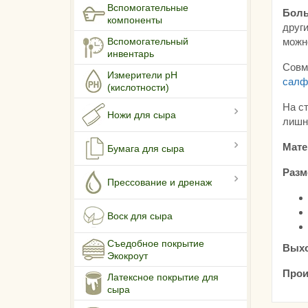
Вспомогательные
Боль
компоненты
други
Вспомогательный
можн
инвентарь
Совм
Измерители pH
салф
(кислотности)
На с
Ножи для сыра
лишн
Мате
Бумага для сыра
Разм
Прессование и дренаж
Воск для сыра
Съедобное покрытие
Выхо
Экокроут
Прои
Латексное покрытие для
сыра