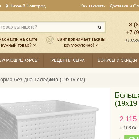
я
Нижний Новгород
Как заказать
Доставка и О
8 (8
+7 (
Как найти на сайте
Сайт принимает заказы
ЗАКА
нужный товар?
круглосуточно!
БУЧАЮЩИЕ КУРСЫ
РЕЦЕПТЫ СЫРА
БОНУСЫ И СКИДКИ
рма без дна Таледжио (19х19 см)
Больш
(19х19
2 115
+
106
бо
Есть 