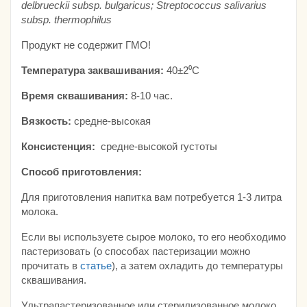
delbrueckii subsp. bulgaricus; Streptococcus salivarius
subsp. thermophilus
Продукт не содержит ГМО!
Температура заквашивания:
40±2⁰C
Время сквашивания:
8-10 час.
Вязкость:
средне-высокая
Консистенция:
средне-высокой густоты
Способ приготовления:
Для приготовления напитка вам потребуется 1-3 литра
молока.
Если вы используете сырое молоко, то его необходимо
пастеризовать (о способах пастеризации можно
прочитать в
статье
), а затем охладить до температуры
сквашивания.
Ультрапастеризованное или стерилизованное молоко